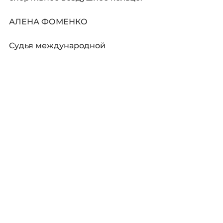
АЛЕНА ФОМЕНКО
Судья международной 
категории по системе IPSF и 
POSA
Хореограф 
Серебряный призер 
чемпионата Pole sports Russia 
2017,2018,2019
Победитель Pole sports Russia 
2021 
Тренер Школы пилонного 
спорта в г.Краснодар
Комментарии