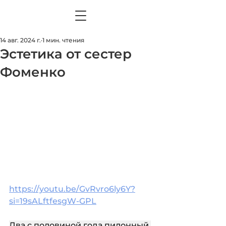
14 авг. 2024 г.
1 мин. чтения
Эстетика от сестер
Фоменко
https://youtu.be/GvRvro6ly6Y?
si=19sALftfesgW-GPL
Два с половиной года пилонный 