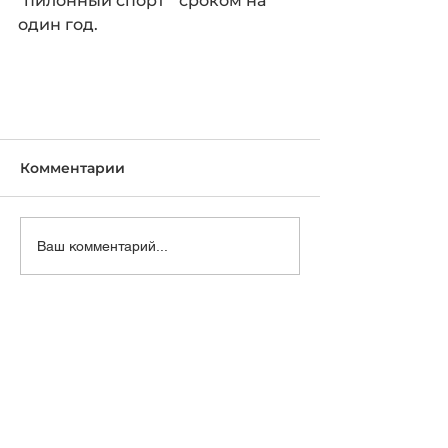
"пилонный спорт"  сроком на 
один год. 
Комментарии
Ваш комментарий...
Региональная физкультурно-
спортивная общественная
организация "Федерация
пилонного спорта и воздушной