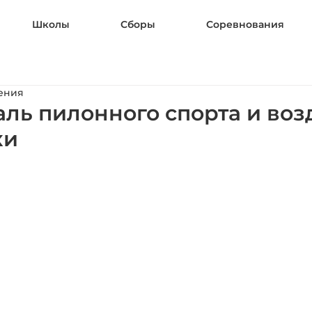
Школы
Сборы
Соревнования
тения
валь пилонного спорта и во
ки